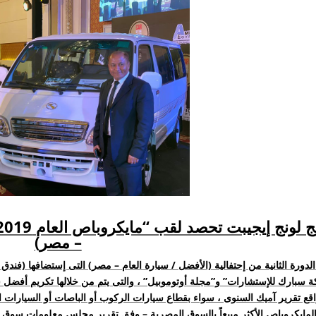
– مصر)
الدورة الثانية من إحتفالية (الأفضل / سيارة العام – مصر) التى إستضافها (فند
 سبارك للإستشارات” و”مجلة أوتوموبيل” ، والتى يتم من خلالها تكريم أفضل ش
قع تقرير آميك السنوى ، سواء بقطاع سيارات الركوب أو الباصات أو السيارات 