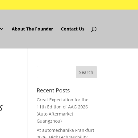
About The Founder
Contact Us
Recent Posts
Great Expectation for the
11th Edition of AAG 2026
(Auto Aftermarket
Guangzhou)
At automechanika Frankfurt
2026..HighTech4Mobility