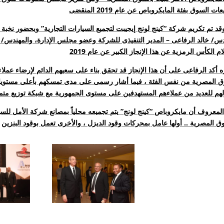
وقد تم تكريم شركة “كينج لونج إيجيبت لتجميع السيارات التجارية” وبحضور نخبة
دس/ خالد الرفاعى – المدير التنفيذى للشركة وعضو مجلس الإدارة، والمهندس/ 
ه أكد الرفاعى على أن هذا الإنجاز قد تحقق بناء على سعيهم الدائم لإرضاء عمل
ق المصرية من نفس الفئة ، فيما أشار رسمى على مدى تمسكهم بأعلى مستويات ال
لمعروف أن مايكروباص “كينج لونج” يتم تجميعه محلياً بمصانع شركة الأمل للسيا
ق المصرية .. أولها عامل بمحركات وقود الديزل ، والأخرى تعمل بوقود البنزين