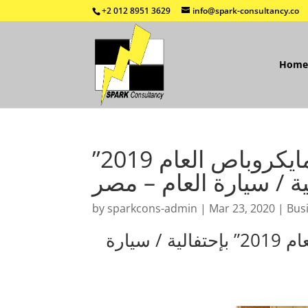
+2 012 8951 3629
info@spark-consultancy.co
Home
كينج لونج إيجيبت تحصد لقب “مايكروباص العام 2019”
ية / سيارة العام – مصر
by
sparkcons-admin
|
Mar 23, 2020
|
Bus
كينج لونج إيجيبت تحصد لقب “مايكروباص العام 2019” بإحتفالية / سيارة