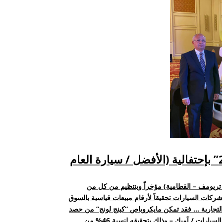
كينج لونج إيجيبت تحصد لقب “مايكروباص العام 2019” بإحتفالية (الأفضل / سيارة العام
ق تريومف – القطامية) مؤخراً وبتنظيم من كل من
ركات السيارات تحقيقاً لأرقام مبيعات قياسية بالسوق
التجارية … فقد تمكن مايكروباص “كينج لونج” من حصد
لقب المايكروباص الأكثر مبيعاً بالسوق المصرية – وفق تقرير مجلس معلومات سوق السيارات / آميك – وذلك بتحقيقه لنسبة 46% من