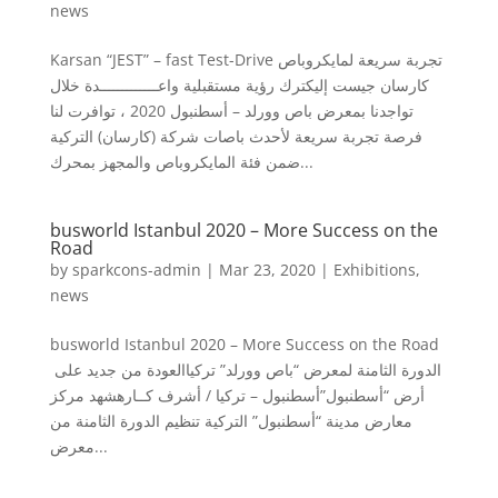
news
Karsan “JEST” – fast Test-Drive تجربة سريعة لمايكروباص
كارسان جيست إليكترك رؤية مستقبلية واعـــــــــــــدة خلال
تواجدنا بمعرض باص وورلد – أسطنبول 2020 ، توافرت لنا
فرصة تجربة سريعة لأحدث باصات شركة (كارسان) التركية
ضمن فئة المايكروباص والمجهز بمحرك...
busworld Istanbul 2020 – More Success on the
Road
by
sparkcons-admin
|
Mar 23, 2020
|
Exhibitions
,
news
busworld Istanbul 2020 – More Success on the Road
الدورة الثامنة لمعرض “باص وورلد” تركياالعودة من جديد على
أرض “أسطنبول”أسطنبول – تركيا / أشرف كــارهشهد مركز
معارض مدينة “أسطنبول” التركية تنظيم الدورة الثامنة من
معرض...