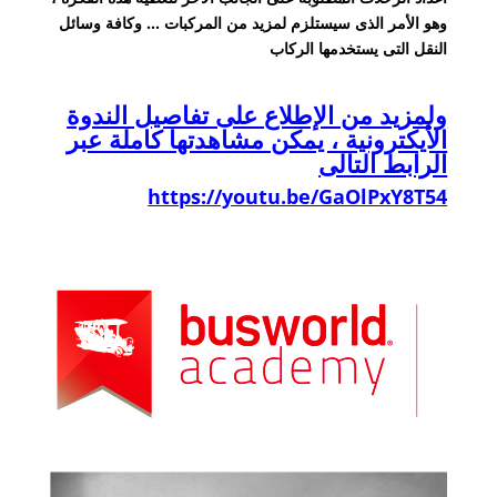
وهو الأمر الذى سيستلزم لمزيد من المركبات … وكافة وسائل
النقل التى يستخدمها الركاب
ولمزيد من الإطلاع على تفاصيل الندوة
الأيكترونية ، يمكن مشاهدتها كاملة عبر
الرابط التالى
https://youtu.be/GaOlPxY8T54