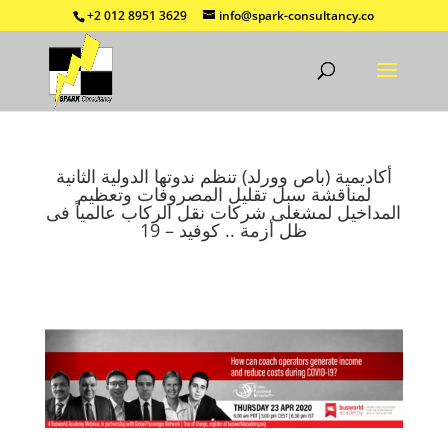
+2 012 8951 3629
info@spark-consultancy.co
أكاديمية (باص وورلد) تنظم ندوتها الدولية الثانية
لمناقشة سبل تقليل المصروفات وتعظيم
المداخيل لمشغلى شركات نقل الركاب عالمياً فى
ظل أزمة .. كوفيد – 19