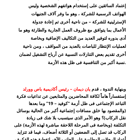
إعتماد السائقين على إستخدام هواتفهم الشخصية وليس
الهواتف الرسمية للشركة ، وهو ما وفر آلاف الجنيهات
الإسترلينية للشركة – من ناحية أخرى تم إعادة جدولة
الأعمال بما يتوافق مع ظروف العمل الجارية والطارئة وهو ما
أدى بدوره لتوفير العديد من التكاليف الإضافية وبخاصة
لعمليات الإنتظار للباصات بالعديد من المواقف ، ومن ناحية
أخرى تقديم بعض التنازلات النسبية عن أرباح التشغيل لضمان
نسبة أكبر من التنافسية فى ظل هذه الأزمة.
وبنهاية الندوة ، قدم
يان ديمان – رئيس أكاديمية باص وورلد
إستفساراً هاماً لكافة المحاضرين والمتابعين عن تداعيات فكرة
التباعد الإجتماعى فى ظل أزمة “كوفيد – 19” وما بعدها
(والمقصود بها خلق مسافات إجتماعية أكبر من الحالية بوسائل
نقل الركاب)؟ وهو الأمر الذى سيتسبب بلا شك فى زيادة
التكلفة (وبخاصة فى المرحلة اللاحقة مباشرة لهذه الأزمة) على
الركاب قد تصل إلى الضعفين أو الثلاثة أضعاف، فيما قد تتزايد
أعداد الرحلات المطلوبة على الجانب الآخر لتغطية هذه الفكرة ،