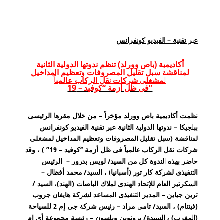
عبر تقنية – الفيديو كونفرانس
أكاديمية (باص وورلد) تنظم ندوتها الدولية الثانية
لمناقشة سبل تقليل المصروفات وتعظيم المداخيل
لمشغلى شركات نقل الركاب عالمياً
فى ظل أزمة “كوفيد – 19”
نظمت أكاديمية باص وورلد مؤخراً – من خلال مقرها الرئيسى
ببلجيكا – ندوتها الدولية الثانية عبر تقنية الفيديو كونفرانس
لمناقشة (سبل تقليل المصروفات وتعظيم المداخيل لمشغلى
شركات نقل الركاب عالمياً فى ظل أزمة “كوفيد – 19” ) ، وقد
حاضر بهذه الندوة كل من السيد/ لويس بدرور – الرئيس
التنفيذى لشركة كار تور (أسبانيا) ، السيد/ محمد أفظال –
السكرتير العام للإتحاد الهندى لملاك الباصات (الهند)، السيد /
ترين جياين – المدير التنفيذى المساعد لشركة هايفان جروب
(فيتنام) ، السيد/ تامى مراد – رئيس شركة جى إم 2 للسياحة
(المغرب) ، السيدة/ برونوين ويلسون – رئيسة مجموعة أى إم