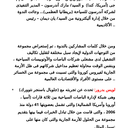
جى (أمريكا، كندا) و السيد/ مارك آندرسون – المدير التنفيذى
لشركة آندرسون للسياحة (بريطانيا العظمى)… وجائت الندوة
من خلال إدارة أليكترونية من السيد/ يان ديمان – رئيس
الأكاديمية ..
ومن خلال كلمات المشاركين بالندوة ، تم إستعراض مجموعة
من التوجهات الدولية لإيجاد سبل مختلفة لتقليل تكاليف
التشغيل لدى مشغلى شركات الباصات والأوتوبيسات السياحية ،
وبنفس الوقت محاولة تعظيم مداخيل شركاتهم فى ظل الأزمة
الجارية لفيروس كورونا والتى تسببت فى مجموعة من الخسائر
على مستوى الأفراد والأقتصاديات العالمية ..
لويس بدرور:
تحدث عن تجربته مع (جلوبال باسنجر نتوورك)
وهى شبكة لإدارة الباصات السياحية بين ثلاثة قارات (آسيا ،
أوروبا وأمريكا الشمالية) والتى تشمل بعضويتها 41 دولة منذ
2006 ، والتى قامت من خلال تبادل الخبرات فيما بينها بتقديم
مجموعة من الحلول للأزمة الجارية والتى كان منها على
سبيل المثال: