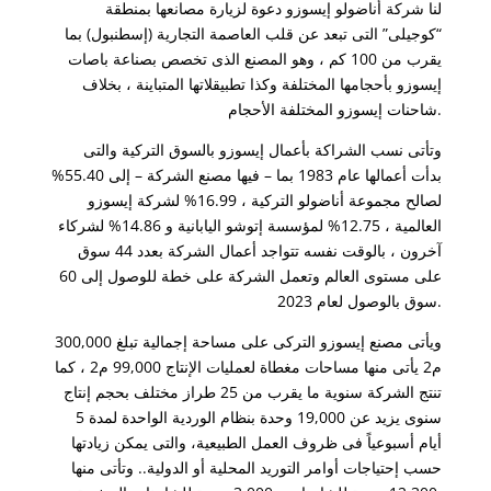
لنا شركة أناضولو إيسوزو دعوة لزيارة مصانعها بمنطقة
“كوجيلى” التى تبعد عن قلب العاصمة التجارية (إسطنبول) بما
يقرب من 100 كم ، وهو المصنع الذى تخصص بصناعة باصات
إيسوزو بأحجامها المختلفة وكذا تطبيقلاتها المتباينة ، بخلاف
شاحنات إيسوزو المختلفة الأحجام.
وتأتى نسب الشراكة بأعمال إيسوزو بالسوق التركية والتى
بدأت أعمالها عام 1983 بما – فيها مصنع الشركة – إلى 55.40%
لصالح مجموعة أناضولو التركية ، 16.99% لشركة إيسوزو
العالمية ، 12.75% لمؤسسة إتوشو اليابانية و 14.86% لشركاء
آخرون ، بالوقت نفسه تتواجد أعمال الشركة بعدد 44 سوق
على مستوى العالم وتعمل الشركة على خطة للوصول إلى 60
سوق بالوصول لعام 2023.
ويأتى مصنع إيسوزو التركى على مساحة إجمالية تبلغ 300,000
م2 يأتى منها مساحات مغطاة لعمليات الإنتاج 99,000 م2 ، كما
تنتج الشركة سنوية ما يقرب من 25 طراز مختلف بحجم إنتاج
سنوى يزيد عن 19,000 وحدة بنظام الوردية الواحدة لمدة 5
أيام أسبوعياً فى ظروف العمل الطبيعية، والتى يمكن زيادتها
حسب إحتياجات أوامر التوريد المحلية أو الدولية.. وتأتى منها