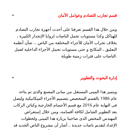
قسم تجارب التصادم وعوامل الآمان
ومن خلال هذا القسم تعرفنا على أحدث أجهزة تجارب التصادم
للهياكل وكذا مستويات تحمل الباصات لزوايا الإنحدار الكبيرة ،
بخلاف تجراب الآمان للأجزاء المختلفة من الباص … شأن أنظمة
التعليق ، المكابح و حتى مستويات تحمل الأجزاء الداخلية لعمل
الباصات على فترات زمنية طويلة.
إدارة البحوث والتطوير
ويتميز هذا المبنى المستقل من مبانى المصنع والذى تم بناءه
عام 1986 بالقسم المتخصص بتصميم الأجزاء الميكانيكية وليصل
فى النهاية عام 2016 مع قسم الأجسام الخارجية وكبائن الركاب
بعد التطوير الشامل لكافة أقسامه، ومن خلال إستعراض
المهندس المختص الذى صاحبنا بزيارة هذا المبنى ولخطوات
الإعداد لتقديم باصات جديدة .. أشار أن مشروع الباص الجديد قد