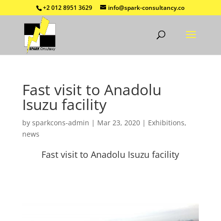
+2 012 8951 3629
info@spark-consultancy.co
Fast visit to Anadolu
Isuzu facility
by
sparkcons-admin
|
Mar 23, 2020
|
Exhibitions
,
news
Fast visit to Anadolu Isuzu facility