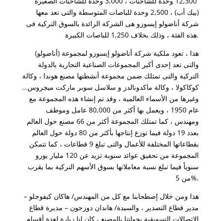
12,300 وحدة للشاحنات ، 3,000 وحدة للشاحنات الصغيرة
(بيك أب) ، 2,500 وحدة للباصات المتوسطة والتى تعد معها
شركة أناضولو إيسوزو هى الشركة الرائدة بالسوق التركية فى
هذه الفئة ، وذلك بخلاف 1,250 للباصات الكبيرة.
هذا ، تعود ملكية شركة أناضولو إيسوزو لمجموعة (أناضولو)
والتى تعد إحدى أكبر المجموعات الصناعية التجارية بالدولة
التركية والتى تمتلك ضمن مجموعة أنشطتها مصنع هوندا ، وكالة
كوكاكولا ، وكالة ماكدونالدز و سلاسل سوبر ماركت ميجروس…
وغيرها من الأسماء العالمية ، وقد تم إنشاء هذه المجموعة مع
عام 1950 ، ويعمل بها أكثر من 80,000 عامل وموظف
ومهندس ، كما تمتلك المجموعة أكثر من 66 مصنع حول العالم
بعدد 19 دولة فيما توزع إنتاجها بأكثر من 80 دولة حول العالم
بقطاعاتها المختلفة للأعمال والتى تبلغ 9 قطاعات ، كما تتمكن
المجموعة من تحقيق عوائد سنوية تزيد عن 120 مليار يورو
سنوياً فيما تبلغ نسبة معاملاتها بسوق الأسهم التركية بما يقرب
من 5%.
هذا ومن خلال إصطحابنا مع كل من المهندس/ هاكان كيفوجلو –
مدير قطاع التصدير ، والسيدة/ هاندان دوزجون – مديرة قطاع
الإتصالات التسويقية بجولتنا بالمصنع ، كان لنا زيارة لعدة أقسام