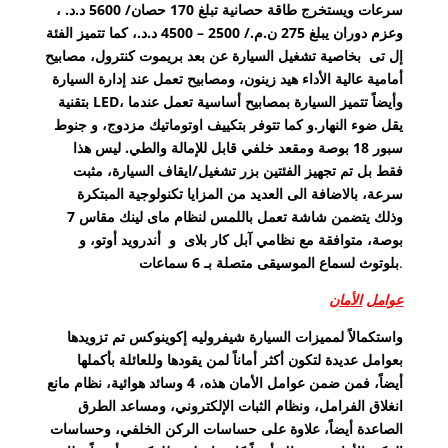
سرعات ويستخرج طاقة حصانية تبلغ 170 حصان/ 5600 د.د. ،
وعزم دوران يبلغ 275 ن.م./ 2500 – 4500 د.د.، كما تتميز الفئة
إل تى بخاصية تشغيل السيارة عن بعد بريموت كنترول، مصابيح
أمامية عالية الأداء هيد زينون، ومصابيح تعمل عند إدارة السيارة
بتقنية LED، وأيضاً تتميز السيارة بمصابيح أساسية تعمل عندما
يقل ضوء النهار.و كما تتوفر بتكييف اوتوماتيك مزدوج، و جنوط
سبور 18 بوصة ومقعد خلفي قابل للإمالة والطي. ليس هذا
فقط بل تم تجهيز الفئتين بزر تشغيل/ايقاف السيارة، مثبت
سرعة، بالاضافة الى العديد من المزايا تكنولوجية المبتكرة
وذلك يتضمن شاشة تعمل باللمس لنظام ماى لينك مقاس 7
بوصة، متوافقة مع نظامي آبل كار بلاى و أندرويد أوتو، و
.
بلوتوث لسماع الموسيقى متصلة بـ 6 سماعات
ع
وامل
الأمان
واستكمالاً لمميزات السيارة شيفروليه إكوينوكس تم تزويدها
بعوامل عديدة لتكون أكثر أماناً لمن يقودها وللعائلة بأكملها
أيضاً، فمن ضمن عوامل الأمان هذه، 4 وسائد هوائية، نظام مانع
انغلاق الفرامل، ونظام الثبات الإلكتروني، ومساعد الطرق
الصاعدة أيضاً، علاوة على حساسات الركن الخلفي، وحساسات