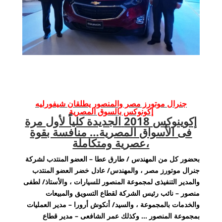
جنرال موتورز مصر والمنصور يطلقان شيفورليه
إكونوكس بالسوق المصرية
إكوينوكس
2018
الجديدة كلياً لأول مرة
فى الأسواق المصرية
…
منافسة بقوة
،عصرية ومتكاملة
بحضور كل من المهندس / طارق عطا – العضو المنتدب لشركة
جنرال موتورز مصر ، والمهندس/ عادل خضر العضو المنتدب
والمدير التنفيذى لمجموعة المنصور للسيارات ، والأستاذ/ لطفى
منصور – نائب رئيس الشركة لقطاع التسويق والمبيعات
والخدمات بالمجموعة ، والسيد/ أنكوش أرورا – مدير العمليات
بمجموعة المنصور … وكذلك عمر الشافعى – مدير قطاع