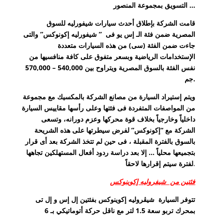
التسويق بمجموعة المنصور …
قامت الشركة بإطلاق أحدث سيارات شيفورليه للسوق
المصرية ضمن فئة الـ
إس يو فى
” شيفورليه إكونوكس” والتى
جاءت ضمن الفئة (
سى
) من هذه السيارات متعددة
الإستخدامات الرياضية وبسعر متفوق على كافة منافسيها من
نفس الفئة بالسوق المصرية ويتراوح بين 540,000 – 570,000
جم.
ويتم إستيراد السيارة من مصانع الشركة بالمكسيك مع مجموعة
من المواصفات المتفردة فى فئتها وعلى رأسها مقاييس السيارة
داخلياً وخارجياً بخلاف قوة محركها وعزم دورانه، وتسعى
الشركة مع “إكونوكس” لفرض سيطرتها على هذه الشريحة
بالسوق بالفترة المقبلة ، فى حين لم تتخذ الشركة بعد أى قرار
بتجميعها محلياً … إلا بعد دراسة ردود أفعال المستهلكين تجاهها
.
لفترة سيتم إقرارها لاحقاً
فئتين من
شيفروليه إكوينوكس
تتوفر السيارة شيڤروليه إكوينوكس بفئتين إل إس و إل تى
بمحرك تربو سعة 1.5 لتر مع ناقل حركة أتوماتيكي بـ 6