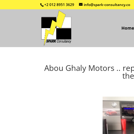
+2 012 8951 3629
info@spark-consultancy.co
Home
Abou Ghaly Motors .. rep
the