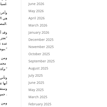
June 2026
لسيارات ألفا روميو بإطلالتها المميزة لمصر.
May 2026
وأعر
April 2026
هي ال
المصري.
March 2026
January 2026
وقد أ
“نعتز
December 2025
November 2025
موظف، فبالتأكيد سنمثل نحن أيضًا إضافة حقيقية لخدمة عشاق تلك السيارة الرائعة في مصر والتي تنضم لمنظومة خدماتنا المتكاملة.”
October 2025
ومن ج
September 2025
مجموع
August 2025
وكذلك توافر قطع الغيار وعمليات الصيانة لخدمات ما بعد البيع، بما يضمن تنامي الثقة والإرتباط بين ألفا روميو وعشاقها.”
July 2025
وتأتي
June 2025
أنها 
May 2025
جميع احتياجات العملاء من قطع غيار وخدمات مضافه لتلاقى توقعات عشاق الفا روميو في مصر .
March 2025
February 2025