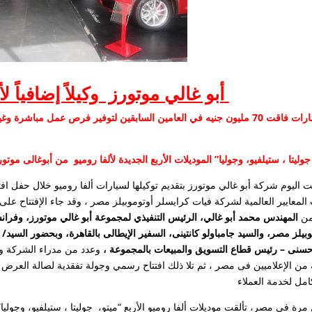
أبو غالي موتورز وكيلاً إضافياً لألفا روميو بمصر
استثمارات فاقت 70 مليون جنيه في العامين السابقين لتوفير فرص عمل مبا
 جوليتا ، ستيلفيو، وجوليا” الموديلات الأربع الجديدة لألفا روميو من أبوغالى موتور
ت اليوم شركة أبو غالي موتورز بتقديم توكيلها لسيارات ألفا روميو خلال حفل اف
المعايير العالمية لشركة فيات كرايسلر أوتوموبيلز مصر ، وقد جاء الإفتتاح على
من
المهندس محمد أبو غالي، الرئيس التنفيذي لمجموعة أبو غالي موتورز، وفران
وبيلز مصر، والسيد جامباولو كانتينى، السفير الإيطالى بالقاهرة، وبحضور السيد
حسنى – رئيس قطاع التسويق والمبيعات بالمجموعة ،
وعدد من مدراء الشركة و
 من الإعلاميين فى مصر ، ثم تلا ذلك افتتاح رسمي وجولة تفقدية لصالة العرض ا
 مرة فى مصر، تألقت موديلات ألفا روميو الأربع “ميتو، جوليتا ، ستيلفيو، وجولي