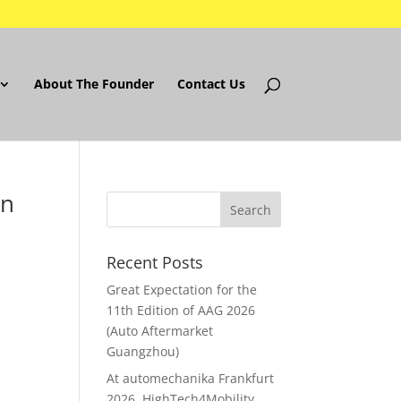
About The Founder
Contact Us
in
Recent Posts
Great Expectation for the
11th Edition of AAG 2026
(Auto Aftermarket
Guangzhou)
At automechanika Frankfurt
2026..HighTech4Mobility