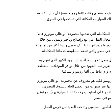
ه بتقديم وكالته لألفا روميو معتبرًا أن تلك الخطوة
 السيارات المكانة التي تستحقها في السوق
متكاملة التي تقدمها مجموعة أبو غالي موتورز قائلا
ال النقل من بيع وإصلاح وتأجير وتمويل من خلال
عدة علامات تجارية كبرى ونعمل في السوق المصري منذ ثمانينات القرن الماضي ونخدم ما يزيد عن 100 ألف عميل ولدينا أكثر من ثمانمائة
ز مصر
“نحن سعداء بذلك الجهد الكبير الذي تقوم به
زيز تلك الجهود من خلال توافر الموديلات المختلفة
ا روميو فكما هو معروف عن مجموعة أبو غالي موتورز
ائها عبر سنوات من العمل الجاد بالسوق المصري،
وستقدم خدمات ما بعد البيع لسيارات ألفا روميو بمركز خدمة أبو غالي بمدينة العبور القادر على استيعاب وخدمة 150 سيارة يوميًا مع توفير
 تتويج لإستثمارات فاقت 70 مليون جنيه خلال العامين السابقين وأتاحت العديد من فرص العمل