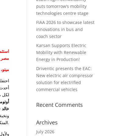
puts tomorrow’s mobility
technologies centre stage
FIAA 2026 to showcase latest
innovations in bus and
coach sector
Karsan Supports Electric
Mobility with Renewable
مصر
Energy in Production!
Driventic presents the EAC:
“ميتو،
New electric air compressor
احتفل
solution for electrified
أحدث 
commercial vehicles
لكل 
أوتوم
Recent Comments
خالد 
ونخبة
Archives
المتكامل لخدمة العملاء.
July 2026
ولأول