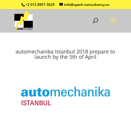
+2 012 8951 3629
info@spark-consultancy.co
automechanika Istanbul 2018 prepare to
launch by the 5th of April