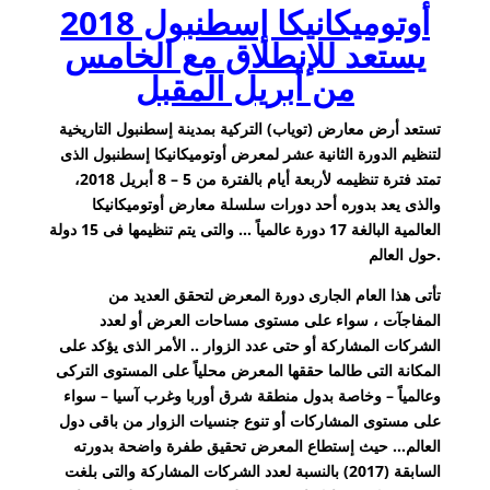
أوتوميكانيكا إسطنبول 2018
يستعد للإنطلاق مع الخامس
من أبريل المقبل
تستعد أرض معارض (توياب
) التركية بمدينة إسطنبول التاريخية
لتنظيم الدورة الثانية عشر لمعرض أوتوميكانيكا إسطنبول الذى
تمتد فترة تنظيمه لأربعة أيام بالفترة من 5 – 8 أبريل 2018،
والذى يعد بدوره أحد دورات سلسلة معارض أوتوميكانيكا
العالمية البالغة 17 دورة عالمياً … والتى يتم تنظيمها فى 15 دولة
حول العالم.
تأتى هذا العام الجارى دورة المعرض لتحقق العديد من
المفاجآت ، سواء على مستوى مساحات العرض أو لعدد
الشركات المشاركة أو حتى عدد الزوار .. الأمر الذى يؤكد على
المكانة التى طالما حققها المعرض محلياً على المستوى التركى
وعالمياً – وخاصة بدول منطقة شرق أوربا وغرب آسيا
– سواء
على مستوى المشاركات أو تنوع جنسيات الزوار من باقى دول
العالم… حيث إستطاع المعرض تحقيق طفرة واضحة بدورته
السابقة (2017) بالنسبة لعدد الشركات المشاركة والتى بلغت