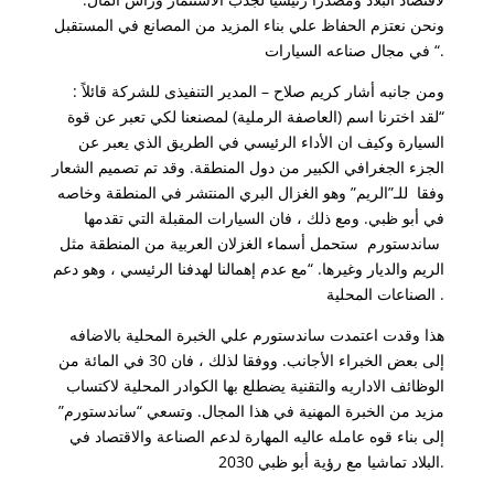
ونحن نعتزم الحفاظ علي بناء المزيد من المصانع في المستقبل
في مجال صناعه السيارات “.
ومن جانبه أشار كريم صلاح – المدير التنفيذى للشركة قائلاً :
“لقد اخترنا اسم (العاصفة الرملية) لمصنعنا لكي تعبر عن قوة
السيارة وكيف ان الأداء الرئيسي في الطريق الذي يعبر عن
الجزء الجغرافي الكبير من دول المنطقة. وقد تم تصميم الشعار
وفقا للـ”الريم” وهو الغزال البري المنتشر في المنطقة وخاصه
في أبو ظبي. ومع ذلك ، فان السيارات المقبلة التي تقدمها
ساندستورم ستحمل أسماء الغزلان العربية من المنطقة مثل
الريم والديار وغيرها. “مع عدم إهمالنا لهدفنا الرئيسي ، وهو دعم
الصناعات المحلية .
هذا وقدت اعتمدت ساندستورم علي الخبرة المحلية بالاضافه
إلى بعض الخبراء الأجانب. ووفقا لذلك ، فان 30 في المائة من
الوظائف الاداريه والتقنية يضطلع بها الكوادر المحلية لاكتساب
مزيد من الخبرة المهنية في هذا المجال. وتسعي “ساندستورم”
إلى بناء قوه عامله عاليه المهارة لدعم الصناعة والاقتصاد في
البلاد تماشيا مع رؤية أبو ظبي 2030.