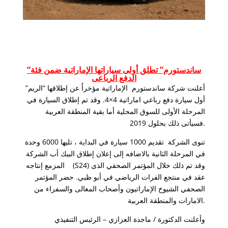
“ساندستورم” تطلق أولى سياراتها الإماراتية ضمن فئة
الدفع الرباعى
أعلنت شركة ساندستورم الإماراتية مؤخراُ عن إطلاقها “الريم”
أول سيارة دفع رباعي اماراتية 4×4. وقد تم إطلاق السيارة في
المرحلة الأولى للسوق المحلية أما بقية المنطقة العربية
فسيأتى ذلك بحلول 2019.
تنوى الشركة تقديم 1000 سيارة في البداية ، تليها 6000 وحدة
في المرحلة الثانية بالاضافه إلى إعلان إطلاق البيك أب الشركة
المزمع إنتاجه (S24) وقد تم ذلك خلال المؤتمر الصحفي الذى
عقد في منتجع الفرات الرياضي في أبو ظبي. حضر المؤتمر
الصحفي الشيوخ الإماراتيون وأصحاب المعالى والسفراء من
الامارات والمنطقة العربية.
وأعلنت الدكتورة / ماجدة العزازي – الرئيس التنفيذي