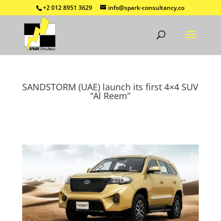
+2 012 8951 3629
info@spark-consultancy.co
SANDSTORM (UAE) launch its first 4×4 SUV
“Al Reem”