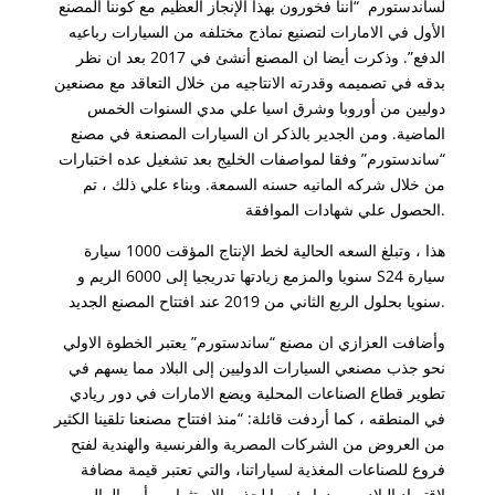
لساندستورم “اننا فخورون بهذا الإنجاز العظيم مع كوننا المصنع
الأول في الامارات لتصنيع نماذج مختلفه من السيارات رباعيه
الدفع”. وذكرت أيضا ان المصنع أنشئ في 2017 بعد ان نظر
بدقه في تصميمه وقدرته الانتاجيه من خلال التعاقد مع مصنعين
دوليين من أوروبا وشرق اسيا علي مدي السنوات الخمس
الماضية. ومن الجدير بالذكر ان السيارات المصنعة في مصنع
“ساندستورم” وفقا لمواصفات الخليج بعد تشغيل عده اختبارات
من خلال شركه المانيه حسنه السمعة. وبناء علي ذلك ، تم
الحصول علي شهادات الموافقة.
هذا ، وتبلغ السعه الحالية لخط الإنتاج المؤقت 1000 سيارة
سنويا والمزمع زيادتها تدريجيا إلى 6000 الريم و S24 سيارة
سنويا بحلول الربع الثاني من 2019 عند افتتاح المصنع الجديد.
وأضافت العزازي ان مصنع “ساندستورم” يعتبر الخطوة الاولي
نحو جذب مصنعي السيارات الدوليين إلى البلاد مما يسهم في
تطوير قطاع الصناعات المحلية ويضع الامارات في دور ريادي
في المنطقه ، كما أردفت قائلة: “منذ افتتاح مصنعنا تلقينا الكثير
من العروض من الشركات المصرية والفرنسية والهندية لفتح
فروع للصناعات المغذية لسياراتنا، والتي تعتبر قيمة مضافة
لاقتصاد البلاد ومصدرا رئيسيا لجذب الاستثمار ورأس المال.