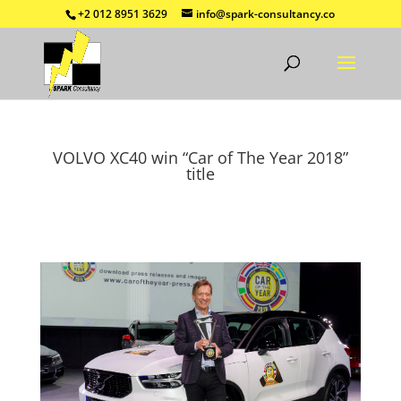
+2 012 8951 3629
info@spark-consultancy.co
VOLVO XC40 win “Car of The Year 2018”
title