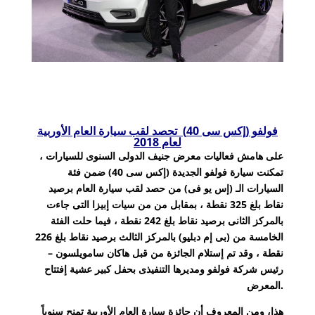
فولفو (إكس سى 40) تحصد لقب سيارة العام الأوربية
لعام 2018
على هامش فعاليات معرض جنيف الدولى السنوى للسيارات ،
تمكنت سيارة فولفو الجديدة (إكس سى 40) ضمن فئة
السيارات الـ (إس يو فى) من حصد لقب سيارة العام برصيد
نقاط بلغ 325 نقطة ، بمقابل من من سيات إبيزا التى جاءت
بالمركز الثانى برصيد نقاط بلغ 242 نقطة ، فيما حلت الفئة
الخامسة من (بى إم دبليو) بالمركز الثالث برصيد نقاط بلغ 226
نقطة ، وقد تم إستلام الجائزة من قبل هاكان سامويلسون –
رئيس شركة فولفو ومديرها التنفيذى بحفل كبير عشية إفتتاح
المعرض.
هذا، ومن المعروف أن جائزة سيارة العام الأوربية تمنح سنوياً